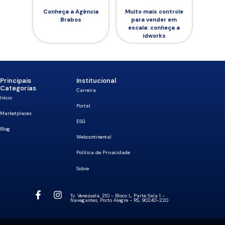
Conheça a Agência
Muito mais controle
Brabos
para vender em
escala: conheça a
idworks
Principais
Institucional
Categorias
Carreira
Início
Portal
Marketplaces
ESG
Blog
Webcontinental
Política de Privacidade
Sobre
Tv. Venezuela, 210 - Bloco L, Parte Sala 1 -
Navegantes, Porto Alegre - RS, 90240-220