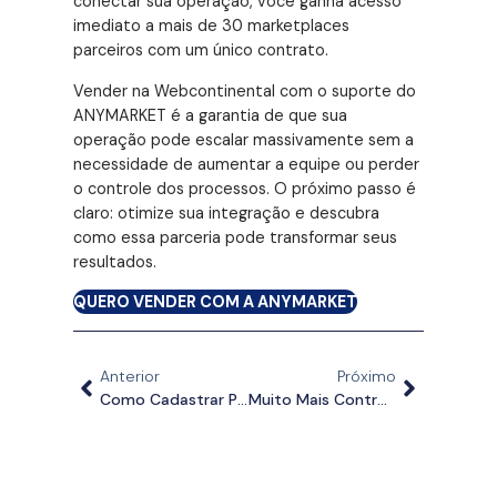
conectar sua operação, você ganha acesso
imediato a mais de 30 marketplaces
parceiros com um único contrato.
Vender na Webcontinental com o suporte do
ANYMARKET é a garantia de que sua
operação pode escalar massivamente sem a
necessidade de aumentar a equipe ou perder
o controle dos processos
. O próximo passo é
claro: otimize sua integração e descubra
como essa parceria pode transformar seus
resultados.
QUERO VENDER COM A ANYMARKET
Anterior
Próximo
Como Cadastrar Produtos Para Vender Online: Por Que Informações Completas Aumentam As Vendas
Muito Mais Controle Para Vender Em Escala: Conheça A Idworks