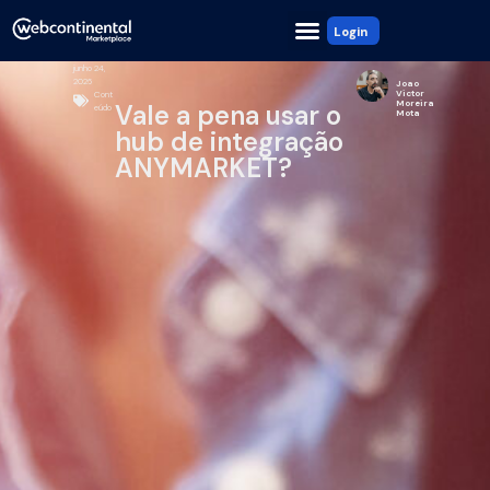
Login
junho 24,
2026
Joao
Victor
Cont
Moreira
Vale a pena usar o
eúdo
Mota
hub de integração
ANYMARKET?