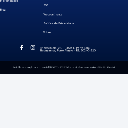
Marketplaces
ESG
Blog
Webcontinental
Política de Privacidade
Sobre
Tv. Venezuela, 210 - Bloco L, Parte Sala 1 -
Navegantes, Porto Alegre - RS, 90240-220
Proibida reprodução total ou parcial | © 2007 - 2025 Todos os direitos reservados - WebContinental